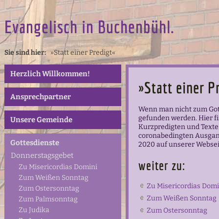
Evangelisch in Buchenbühl.
Sie sind hier:
»Statt einer Predigt«
Herzlich Willkommen!
»Statt einer P
Ansprechpartner
Wenn man nicht zum Got
gefunden werden. Hier fi
Unsere Gemeinde
Kurzpredigten und Texte
coronabedingten Ausgan
Gottesdienste
2020 auf unserer Websei
Donnerstagsgebet
weiter zu:
Zu Misericordias Domini
Zum Weißen Sonntag
Zu Misericordias Domi
Zum Ostersonntag
Zum Weißen Sonntag
Zum Palmsonntag
Zu Judika
Zum Ostersonntag