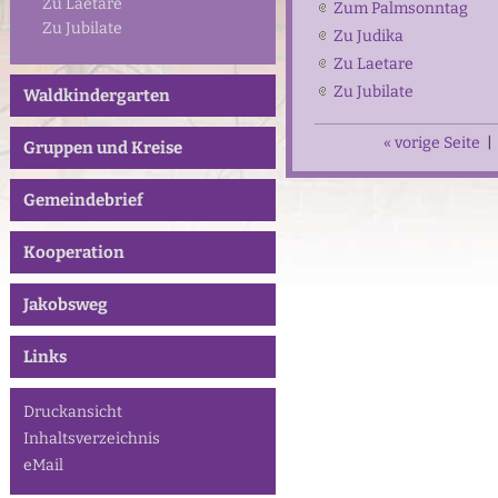
Zu Laetare
Zum Palmsonntag
Zu Jubilate
Zu Judika
Zu Laetare
Zu Jubilate
Waldkindergarten
« vorige Seite
|
Gruppen und Kreise
Gemeindebrief
Kooperation
Jakobsweg
Links
Druckansicht
Inhaltsverzeichnis
eMail