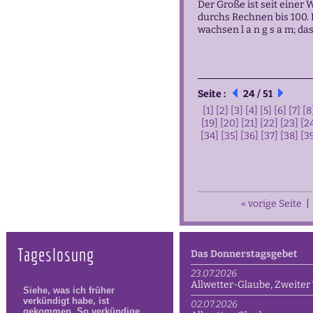
Der Große ist seit einer 
durchs Rechnen bis 100. 
wachsen l a n g s a m; da
Seite :
24 / 51
[1]
[2]
[3]
[4]
[5]
[6]
[7]
[8
[19]
[20]
[21]
[22]
[23]
[2
[34]
[35]
[36]
[37]
[38]
[3
« vorige Seite
|
Tageslosung
Das Donnerstagsgebet
23.07.2026
Allwetter-Glaube, Zweiter 
02.07.2026