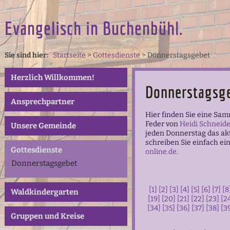
Evangelisch in Buchenbühl.
Sie sind hier:
Startseite
>
Gottesdienste
>
Donnerstagsgebet
Herzlich Willkommen!
Donnerstagsg
Ansprechpartner
Hier finden Sie eine Sa
Feder von
Heidi Schneide
Unsere Gemeinde
jeden Donnerstag das ak
schreiben Sie einfach ei
Gottesdienste
online.de
.
Donnerstagsgebet
[1]
[2]
[3]
[4]
[5]
[6]
[7]
[8
Waldkindergarten
[19]
[20]
[21]
[22]
[23]
[2
[34]
[35]
[36]
[37]
[38]
[3
Gruppen und Kreise