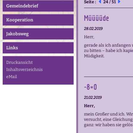
Seite :
24 / 51
Gemeindebrief
Müüüüde
Kooperation
28.02.2019
Jakobsweg
Herr,
gerade als ich anfangen 
Links
zu bitten – habe ich kapi
Müdigkeit.
Druckansicht
Inhaltsverzeichnis
eMail
-8=0
21.02.2019
Herr,
mein Großer und ich. Wi
versucht, eine Gleichung
ganz: wir haben sie gelöst