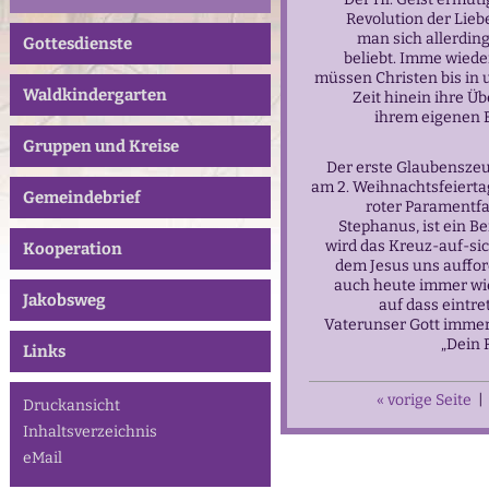
Revolution der Lieb
man sich allerding
Gottesdienste
beliebt. Imme wied
müssen Christen bis in 
Waldkindergarten
Zeit hinein ihre Ü
ihrem eigenen 
Gruppen und Kreise
Der erste Glaubenszeu
am 2. Weihnachtsfeiertag
Gemeindebrief
roter Paramentf
Stephanus, ist ein Be
wird das Kreuz-auf-s
Kooperation
dem Jesus uns auffor
auch heute immer wie
Jakobsweg
auf dass eintre
Vaterunser Gott immer 
„Dein 
Links
« vorige Seite
|
Druckansicht
Inhaltsverzeichnis
eMail