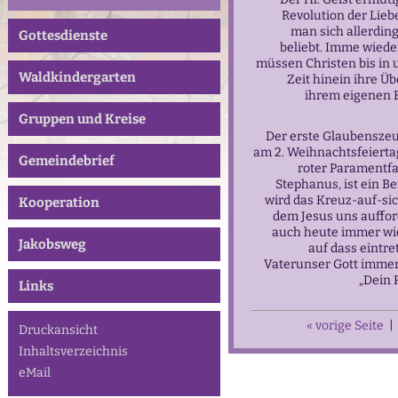
Revolution der Lieb
man sich allerding
Gottesdienste
beliebt. Imme wied
müssen Christen bis in 
Waldkindergarten
Zeit hinein ihre Ü
ihrem eigenen 
Gruppen und Kreise
Der erste Glaubenszeu
am 2. Weihnachtsfeiertag
Gemeindebrief
roter Paramentf
Stephanus, ist ein Be
wird das Kreuz-auf-s
Kooperation
dem Jesus uns auffor
auch heute immer wie
Jakobsweg
auf dass eintre
Vaterunser Gott immer 
„Dein 
Links
« vorige Seite
|
Druckansicht
Inhaltsverzeichnis
eMail