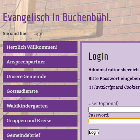
Evangelisch in Buchenbühl.
Sie sind hier:
Login
Herzlich Willkommen!
Login
Ansprechpartner
Administrationsbereich.
Unsere Gemeinde
Bitte Passwort eingeben
!!!
JavaScript und Cookies
Gottesdienste
User (optional):
Waldkindergarten
Password:
Gruppen und Kreise
Gemeindebrief