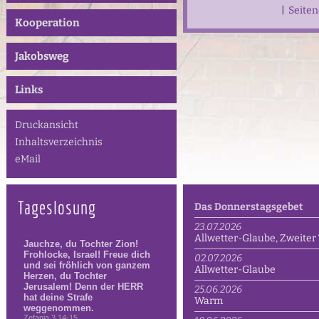
|
Seite
Kooperation
Jakobsweg
Links
Druckansicht
Inhaltsverzeichnis
eMail
Tageslosung
Das Donnerstagsgebet
23.07.2026
Allwetter-Glaube, Zweiter 
02.07.2026
Allwetter-Glaube
25.06.2026
Warm