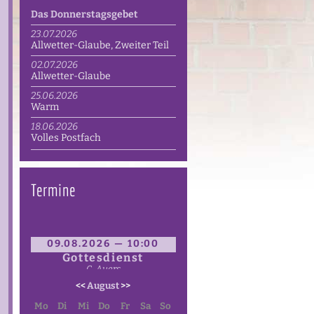
Das Donnerstagsgebet
23.07.2026
Allwetter-Glaube, Zweiter Teil
02.07.2026
Allwetter-Glaube
25.06.2026
Warm
18.06.2026
Volles Postfach
Termine
09.08.2026 — 10:00
Gottesdienst
C. Auers
<<
August
>>
Mo
Di
Mi
Do
Fr
Sa
So