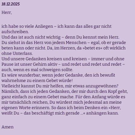
18.12.2025
Herr,
ich habe so viele Anliegen – ich kann das alles gar nicht
aufschreiben.
Und das ist auch nicht wichtig – denn Du kennst mein Herz.
Du siehst in das Herz von jedem Menschen – egal, ob er gerade
beten kann oder nicht. Da, im Herzen, da »betet es« oft wirklich
ohne Unterlass.
Und unsere Gedanken kreisen und kreisen – immer und ohne
Pause ist unser Gehirn aktiv – und redet und redet und redet –
auch, wenn es mal schweigen sollte.
Es wäre wunderbar, wenn jeder Gedanke, den ich bewußt
wahrnehme zu einem Gebet würde!
Vielleicht kannst Du mir helfen, mir etwas anzugewöhnen?
Nämlich, dass ich jeden Gedanken, der mir durch den Kopf geht,
ganz einfach zu einem Gebet mache. Für den Anfang würde es
mir tatsächlich reichen, Du würdest mich jedesmal an meine
eigenen Worte erinnern. So dass ich beim Denken ein »Herr,
weißt Du – das beschäftigt mich gerade ...« anhängen kann.
Amen