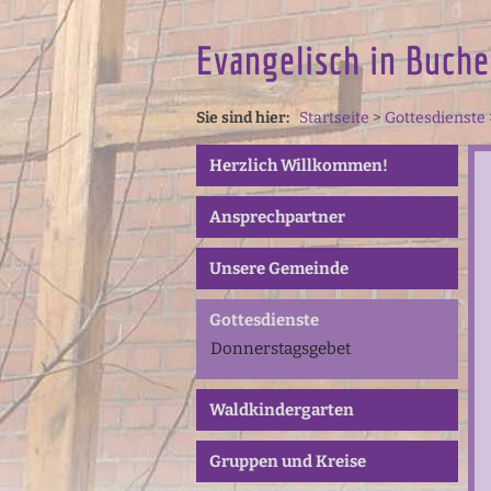
Evangelisch in Buche
Sie sind hier:
Startseite
>
Gottesdienste
Herzlich Willkommen!
Ansprechpartner
Unsere Gemeinde
Gottesdienste
Donnerstagsgebet
Waldkindergarten
Gruppen und Kreise