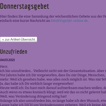
Donnerstagsgebet
Hier finden Sie eine Sammlung der wöchentlichen Gebete aus der F
einfach eine kurze Nachricht an
HeidiVogel@t-online.de
.
« zur Artikel-Übersicht
Unzufrieden
04.03.2021
Herr,
ich bin unzufrieden... Vielleicht nicht mit der Gesamtsituation. Aber
Vor Jahren habe ich Dir vorgeworfen, dass Du mir Dinge, Menschen,
mehr. Weil ich gesehen habe, was alles noch möglich ist. Was mir f
Ja, das habe ich Dir wirklich lange vorgeworfen!
Heute weiß ich: Du hast mich darauf aufmerksam machen wollen, dass
Auch wenn es etwas komisch klingt, weil wir das so nicht gelernt hab
Welt, was Veränderung dringend nötig hat!
Solange ich also unzufrieden bin, so lange habe ich den Wunsch, et
Lange habe ich DICH um Veränderungen gebeten. Weil ich keine Ahnun