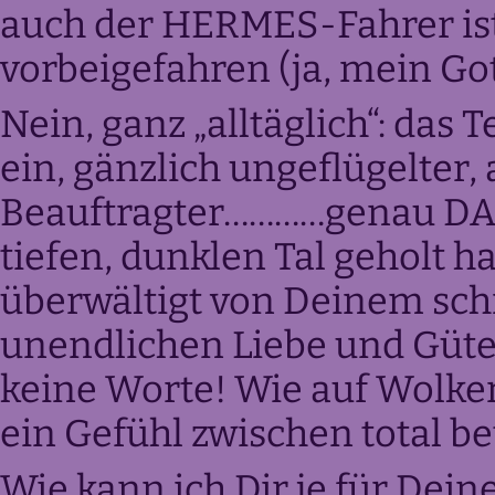
auch der HERMES-Fahrer is
vorbeigefahren (ja, mein Got
Nein, ganz „alltäglich“: das 
ein, gänzlich ungeflügelter,
Beauftragter…………genau DAS
tiefen, dunklen Tal geholt h
überwältigt von Deinem sch
unendlichen Liebe und Güte,
keine Worte! Wie auf Wolken
ein Gefühl zwischen total be
Wie kann ich Dir je für Dei