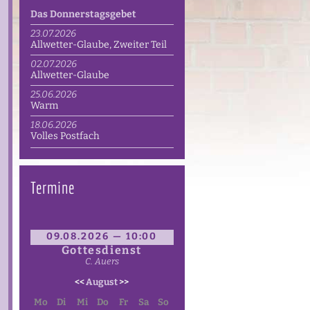
Das Donnerstagsgebet
23.07.2026
Allwetter-Glaube, Zweiter Teil
02.07.2026
Allwetter-Glaube
25.06.2026
Warm
18.06.2026
Volles Postfach
Termine
09.08.2026 — 10:00
Gottesdienst
C. Auers
<<
August
>>
Mo
Di
Mi
Do
Fr
Sa
So