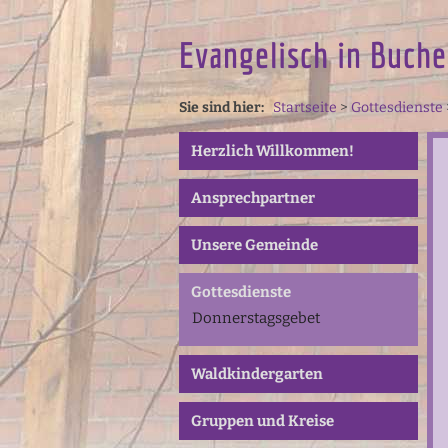
Evangelisch in Buche
Sie sind hier:
Startseite
>
Gottesdienste
Herzlich Willkommen!
Ansprechpartner
Unsere Gemeinde
Gottesdienste
Donnerstagsgebet
Waldkindergarten
Gruppen und Kreise