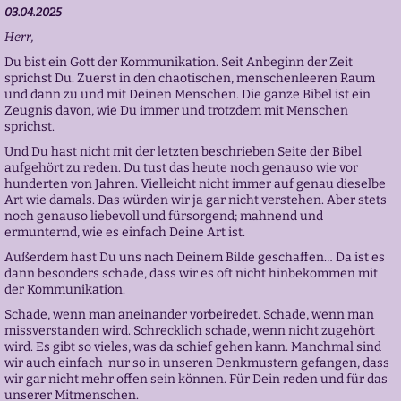
03.04.2025
Herr,
Du bist ein Gott der Kommunikation. Seit Anbeginn der Zeit
sprichst Du. Zuerst in den chaotischen, menschenleeren Raum
und dann zu und mit Deinen Menschen. Die ganze Bibel ist ein
Zeugnis davon, wie Du immer und trotzdem mit Menschen
sprichst.
Und Du hast nicht mit der letzten beschrieben Seite der Bibel
aufgehört zu reden. Du tust das heute noch genauso wie vor
hunderten von Jahren. Vielleicht nicht immer auf genau dieselbe
Art wie damals. Das würden wir ja gar nicht verstehen. Aber stets
noch genauso liebevoll und fürsorgend; mahnend und
ermunternd, wie es einfach Deine Art ist.
Außerdem hast Du uns nach Deinem Bilde geschaffen… Da ist es
dann besonders schade, dass wir es oft nicht hinbekommen mit
der Kommunikation.
Schade, wenn man aneinander vorbeiredet. Schade, wenn man
missverstanden wird. Schrecklich schade, wenn nicht zugehört
wird. Es gibt so vieles, was da schief gehen kann. Manchmal sind
wir auch einfach nur so in unseren Denkmustern gefangen, dass
wir gar nicht mehr offen sein können. Für Dein reden und für das
unserer Mitmenschen.