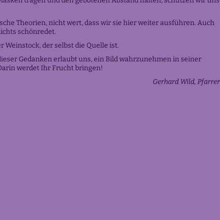
ide Masken tragen und den gebotenen Abstand halten, schützen wir uns
he Theorien, nicht wert, dass wir sie hier weiter ausführen. Auch
nichts schönredet.
 Weinstock, der selbst die Quelle ist.
dieser Gedanken erlaubt uns, ein Bild wahrzunehmen in seiner
umuten. Darin werdet Ihr Frucht bringen!
Gerhard Wild, Pfarrer