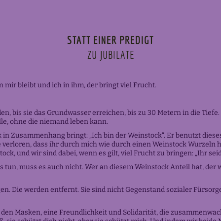
STATT EINER PREDIGT
ZU JUBILATE
 mir bleibt und ich in ihm, der bringt viel Frucht.
n, bis sie das Grundwasser erreichen, bis zu 30 Metern in die Tief
le, ohne die niemand leben kann.
 in Zusammenhang bringt: „Ich bin der Weinstock“. Er benutzt dieses 
 verloren, dass ihr durch mich wie durch einen Weinstock Wurzeln ha
ck, und wir sind dabei, wenn es gilt, viel Frucht zu bringen: „Ihr seid
ts tun, muss es auch nicht. Wer an diesem Weinstock Anteil hat, der 
ingen. Die werden entfernt. Sie sind nicht Gegenstand sozialer Fürs
 den Masken, eine Freundlichkeit und Solidarität, die zusammenwach