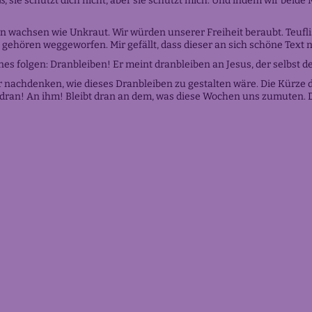
eiß, sie schützt dich nicht, aber sie schützt mich. Und indem wir be
wachsen wie Unkraut. Wir würden unserer Freiheit beraubt. Teuflisc
ie gehören weggeworfen. Mir gefällt, dass dieser an sich schöne Text 
s folgen: Dranbleiben! Er meint dranbleiben an Jesus, der selbst der
 nachdenken, wie dieses Dranbleiben zu gestalten wäre. Die Kürze 
eibt dran! An ihm! Bleibt dran an dem, was diese Wochen uns z