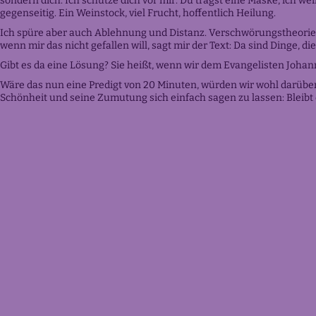
sondern dich. Ich schütze dich vor mir. Du trägst eine Maske, ich w
gegenseitig. Ein Weinstock, viel Frucht, hoffentlich Heilung.
Ich spüre aber auch Ablehnung und Distanz. Verschwörungstheorien 
wenn mir das nicht gefallen will, sagt mir der Text: Da sind Dinge, d
Gibt es da eine Lösung? Sie heißt, wenn wir dem Evangelisten Johanne
Wäre das nun eine Predigt von 20 Minuten, würden wir wohl darüber
Schönheit und seine Zumutung sich einfach sagen zu lassen: Bl