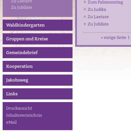
Zu Laetare
Zum Palmsonntag
Zu Jubilate
Zu Judika
Zu Laetare
Zu Jubilate
Waldkindergarten
« vorige Seite
|
Gruppen und Kreise
Gemeindebrief
Kooperation
Jakobsweg
Links
Druckansicht
Inhaltsverzeichnis
eMail