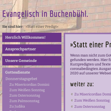
Evangelisch in Buchenbühl.
Sie sind hier:
»Statt einer Predigt«
Herzlich Willkommen!
»Statt einer P
Ansprechpartner
Wenn man nicht zum Got
gefunden werden. Hier fi
Unsere Gemeinde
Kurzpredigten und Texte
coronabedingten Ausgan
Gottesdienste
2020 auf unserer Websei
Donnerstagsgebet
weiter zu:
Zu Misericordias Domini
Zum Weißen Sonntag
Zu Misericordias Domi
Zum Ostersonntag
Zum Weißen Sonntag
Zum Palmsonntag
Zu Judika
Zum Ostersonntag