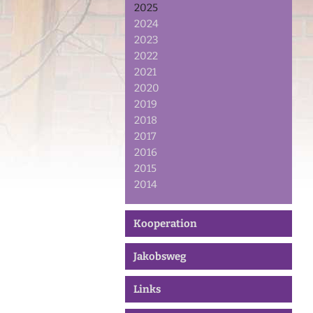
2025
2024
2023
2022
2021
2020
2019
2018
2017
2016
2015
2014
Kooperation
Jakobsweg
Links