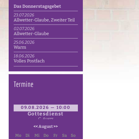
Das Donnerstagsgebet
23.07.2026
Allwetter-Glaube, Zweiter Teil
02.07.2026
Allwetter-Glaube
25.06.2026
Warm
18.06.2026
Volles Postfach
Termine
09.08.2026 — 10:00
Gottesdienst
C. Auers
<<
August
>>
Mo
Di
Mi
Do
Fr
Sa
So